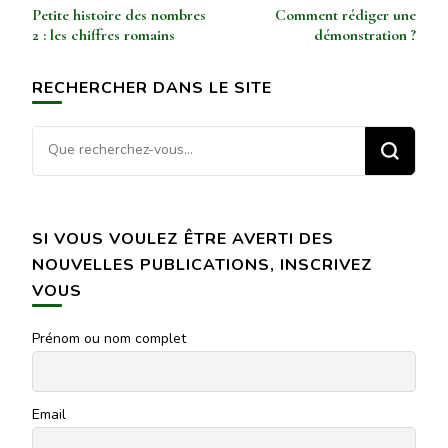
Navigation
Petite histoire des nombres
Comment rédiger une
d’article
2 : les chiffres romains
démonstration ?
RECHERCHER DANS LE SITE
Vous
recherchiez
quelque
chose ?
SI VOUS VOULEZ ÊTRE AVERTI DES
NOUVELLES PUBLICATIONS, INSCRIVEZ
VOUS
Prénom ou nom complet
Email